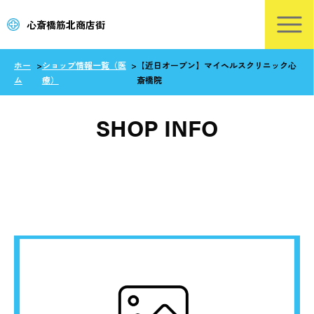
心斎橋筋北商店街
ホー
>
ショップ情報一覧（医
>
【近日オープン】マイヘルスクリニック心
ム
療）
斎橋院
SHOP INFO