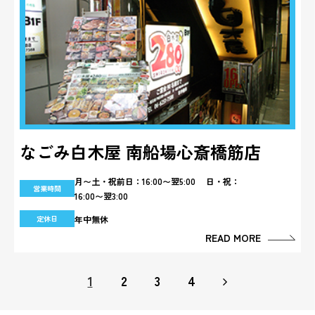
なごみ白木屋 南船場心斎橋筋店
月〜土・祝前日：16:00〜翌5:00 日・祝：
営業時間
16:00〜翌3:00
年中無休
定休日
READ MORE
1
2
3
4