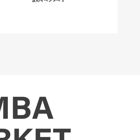
次のイベントへ >
MBA
RKET