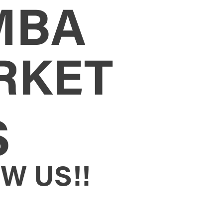
MBA
RKET
S
W US!!