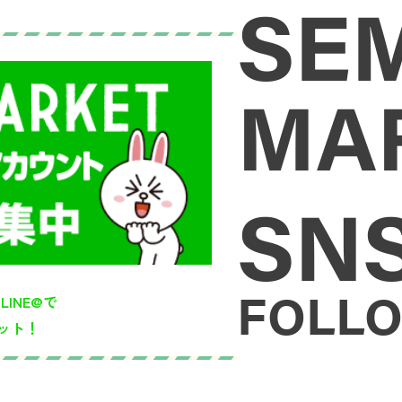
SE
MA
SN
FOLLO
のLINE@で
ット！