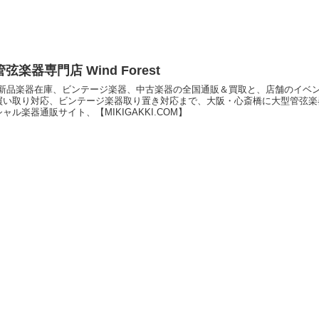
弦楽器専門店 Wind Forest
restの新品楽器在庫、ビンテージ楽器、中古楽器の全国通販＆買取と、店舗の
買い取り対応、ビンテージ楽器取り置き対応まで、大阪・心斎橋に大型管弦楽
ャル楽器通販サイト、【MIKIGAKKI.COM】