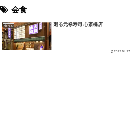
会食
廻る元禄寿司 心斎橋店
食べる
2022.04.27