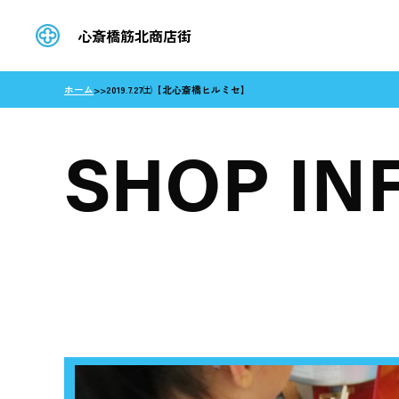
心斎橋筋北商店街
ホーム
>
>
2019.7.27㈯【北心斎橋ヒルミセ】
SHOP IN