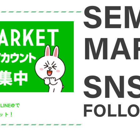
SE
MA
SN
FOLLO
のLINE@で
ット！