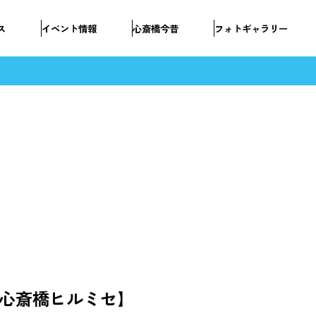
ス
イベント情報
心斎橋今昔
フォトギャラリー
㈯【北心斎橋ヒルミセ】