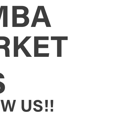
MBA
RKET
S
W US!!