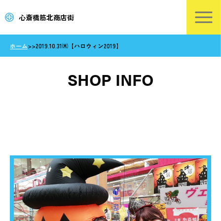
心斎橋筋北商店街
ホーム
>
>
2019.10.31㈭【ハロウィン2019】
SHOP INFO