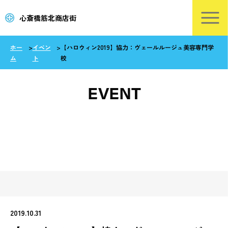
心斎橋筋北商店街
ホー
>
イベン
>
【ハロウィン2019】協力：ヴェールルージュ美容専門学
ム
ト
校
EVENT
2019.10.31