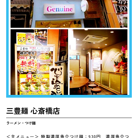
三豊麺 心斎橋店
ラーメン・つけ麺
＜主メニュー＞ 特製濃厚魚介つけ麺：930円 濃厚魚介つ