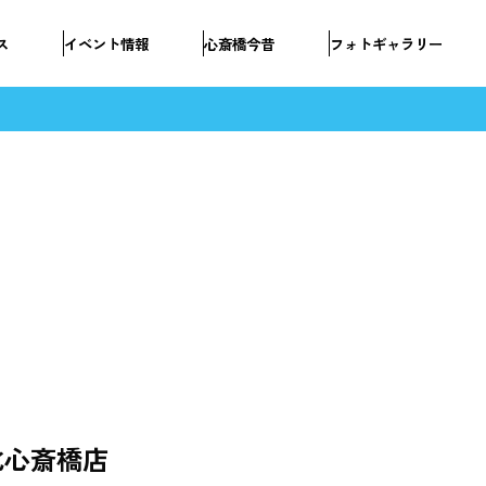
ス
イベント情報
心斎橋今昔
フォトギャラリー
北心斎橋店