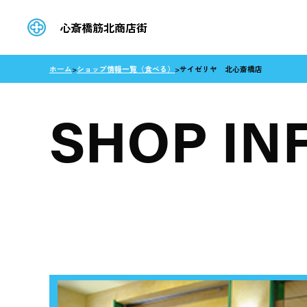
心斎橋筋北商店街
ホーム
>
ショップ情報一覧（食べる）
>
サイゼリヤ 北心斎橋店
SHOP IN