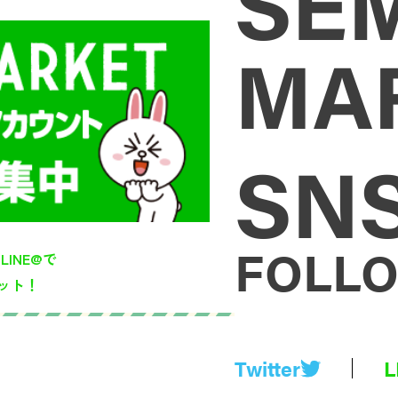
SE
MA
SN
FOLLO
のLINE@で
ット！
Twitter
L