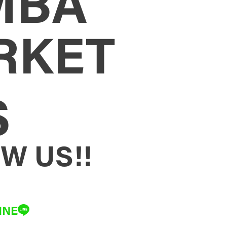
MBA
RKET
S
W US!!
INE